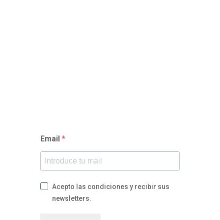
Suscríbete a nuestra
newsletter y…
…recibe un 10% de descuento en tu primera
compra en shop.vistalegre.com
Email
Acepto las condiciones y recibir sus
newsletters.