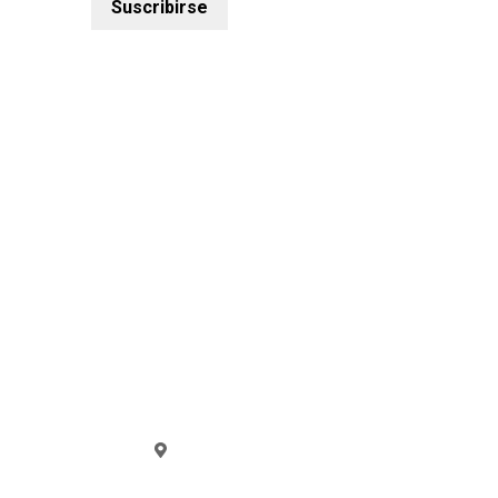
Suscribirse
Vistalegre Solutions
Calle Del Transporte, 1