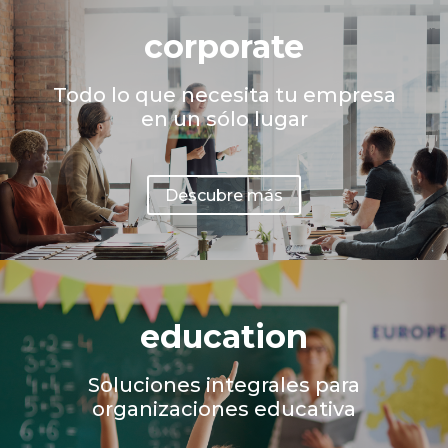
corporate
Todo lo que necesita tu empresa
en un sólo lugar
Descubre más
education
Soluciones integrales para
organizaciones educativa